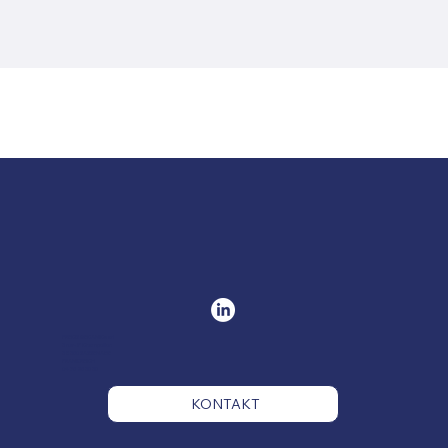
PRECIS MECANIC sarl
3 rue JF Champollion
38360 SASSENAGE
FRANKREICH
04 76 26 39 39
KONTAKT