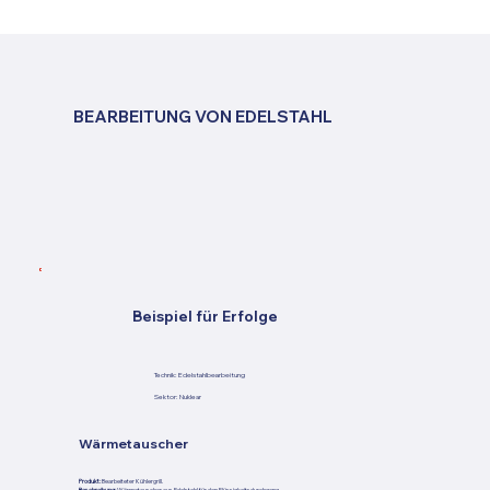
BEARBEITUNG VON EDELSTAHL
Beispiel für Erfolge
Technik:
Edelstahlbearbeitung
Sektor:
Nuklear
Wärmetauscher
Produkt:
Bearbeiteter Kühlergrill.
Beschreibung:
Wärmetauscher aus Edelstahl für den Flüssigkeitsdurchgang.