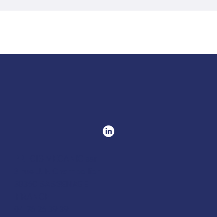
PRECIS MECANIC sarl
3 rue J. F. Champollion
38360 SASSENAGE
FRANCE
04 76 26 39 39